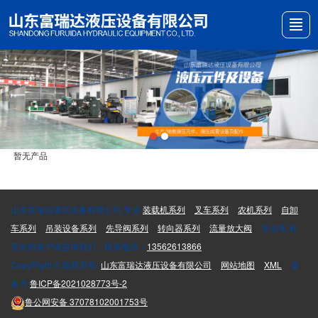
首页
关于我们
产品展示
新闻动态
生产工艺
公司实景
留言反馈
联系我们
暂无产品
山东富瑞达液压设备有限公司,专营
装载机系列
叉车系列
农机系列
自卸
车系列
吊装设备系列
先导阀系列
转向器系列
流量放大阀
等业务,有
意向的客户请咨询我们，联系电话：
13562613866
CopyRight © 版权所有:
山东富瑞达液压设备有限公司
网站地图
XML
备
案号:
鲁ICP备2021028773号-2
鲁公网安备
37078102001753号