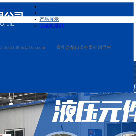
首页
关于我们
产品展示
装载机系列
13562613866@163.com
青州益都街道办事处刘早村