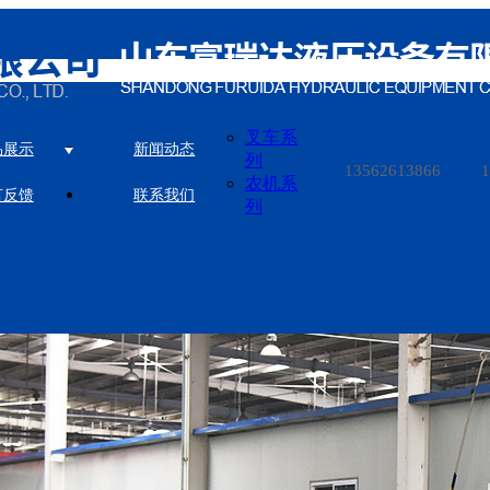
叉车系
品展示
新闻动态
列
13562613866
农机系
言反馈
联系我们
列